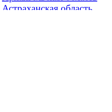
Астраханская область
Белгородская область
Брянская область
Владимирская область
Волгоградская область
Вологодская область
Воронежская область
Евпатория
Забайкальский край
Ивановская область