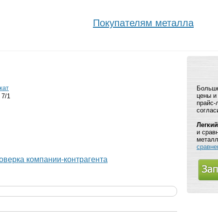
Покупателям металла
кат
Больше
цены и
 7/1
прайс-
соглас
Легкий
и срав
металл
сравне
оверка компании-контрагента