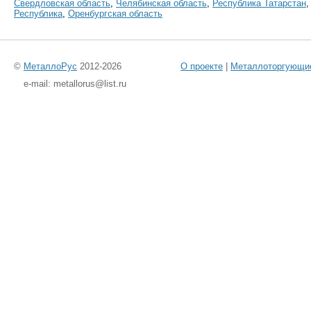
Свердловская область
,
Челябинская область
,
Республика Татарстан
Республика
,
Оренбургская область
©
МеталлоРус
2012-2026
О проекте
|
Металлоторгующи
e-mail: metallorus@list.ru