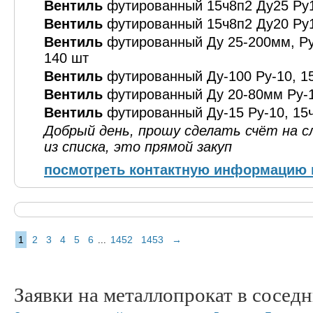
Вентиль
футированный 15ч8п2 Ду25 Ру1
Вентиль
футированный 15ч8п2 Ду20 Ру1
Вентиль
футированный Ду 25-200мм, Ру-
140 шт
Вентиль
футированный Ду-100 Ру-10, 15
Вентиль
футированный Ду 20-80мм Ру-10
Вентиль
футированный Ду-15 Ру-10, 15ч
Добрый день, прошу сделать счёт на 
из списка, это прямой закуп
посмотреть контактную информацию 
1
2
3
4
5
6
1452
1453
→
...
Заявки на металлопрокат в соседн