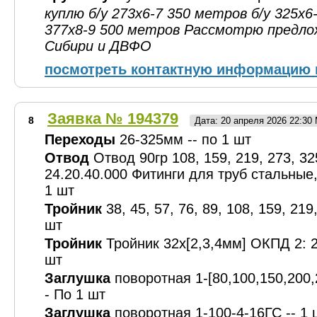
куплю б/у 273х6-7 350 метров б/у 325х6
377х8-9 500 метров Рассмотрю предлож
Сибири и ДВФО
посмотреть контактную информацию 
Заявка № 194379
8
Дата: 20 апреля 2026 22:30
Переходы
26-325мм -- по 1 шт
Отвод
Отвод 90гр 108, 159, 219, 273, 
24.20.40.000 Фитинги для труб стальные,
1 шт
Тройник
38, 45, 57, 76, 89, 108, 159, 219
шт
Тройник
Тройник 32х[2,3,4мм] ОКПД 2: 24
шт
Заглушка
поворотная 1-[80,100,150,200,
- По 1 шт
Заглушка
поворотная 1-100-4-16ГС -- 1 