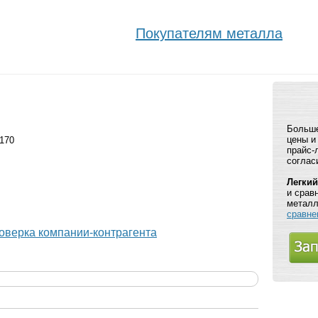
Покупателям металла
Больше
цены и
 170
прайс-
соглас
Легкий
и срав
металл
сравне
оверка компании-контрагента