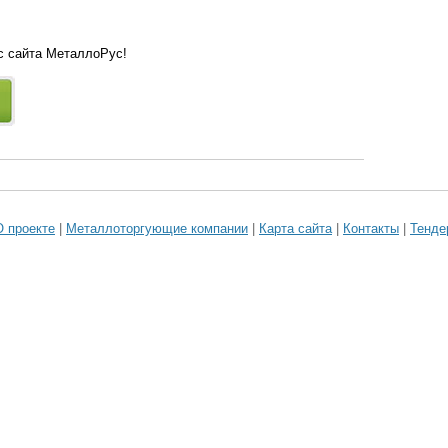
 с сайта МеталлоРус!
О проекте
|
Металлоторгующие компании
|
Карта сайта
|
Контакты
|
Тенде