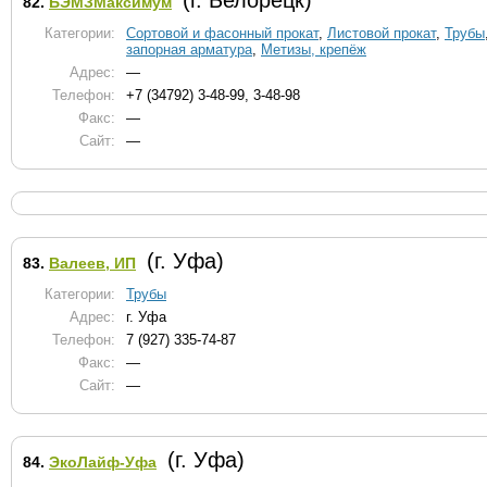
(г. Белорецк)
82.
БЭМЗМаксимум
Категории:
Сортовой и фасонный прокат
,
Листовой прокат
,
Трубы
запорная арматура
,
Метизы, крепёж
Адрес:
—
Телефон:
+7 (34792) 3-48-99, 3-48-98
Факс:
—
Сайт:
—
(г. Уфа)
83.
Валеев, ИП
Категории:
Трубы
Адрес:
г. Уфа
Телефон:
7 (927) 335-74-87
Факс:
—
Сайт:
—
(г. Уфа)
84.
ЭкоЛайф-Уфа