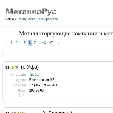
Регион:
Республика Башкортостан
Металлоторгующие компании и мет
←
1
2
5
6
7
46
47
→
...
...
(г. Уфа)
81.
БТК
Категории:
Трубы
Адрес:
Бакалинская 9/3
Телефон:
+7 (347) 295-96-63
Факс:
295-96-63
Сайт:
—