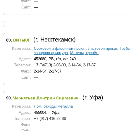
Факс:
—
Сайт:
—
(г. Нефтекамск)
89.
ВИТаЮГ
Категории:
Сортовой и фасонный прокат
,
Листовой прокат
,
Трубы
запорная арматура
,
Метизы, крепёж
Адрес:
452680, РБ, г/п, а/я 249
Телефон:
+7 (34713) 2-03-00, 2-14-54, 2-17-57
Факс:
2-14-54, 2-17-57
Сайт:
—
(г. Уфа)
90.
Чернятьев Дмитрий Сиргеевич.
Категории:
Лом, отходы металла
Адрес:
455004, г. Уфа
Телефон:
+7 (917) 416-22-86
Факс:
—
Сайт:
—