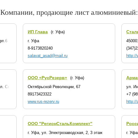
Компании, продающие лист алюминиевый:
ИП Глава
Стал
(г. Уфа)
рп.6
г. Уфа
45000
8-9173820240
(347)2
salavat_asad@mail.ru
http://
ООО «РусРезерв»
Арма
(г. Уфа)
ул. Свердлова 11, оф. 30
Октябрьской Революции, 67
ул. И
89173423322
+7 (98
www.rus-rezerv.ru
http:/
ООО "РегионСтальКомплект"
Росс
г. Уфа, ул. Электрозаводская, 2, 3 этаж
г. Уфа