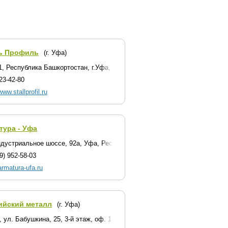
ь Профиль
(г. Уфа)
1, Республика Башкортостан, г.Уфа, ул.Кировоградская, 22А, оф.24
23-42-80
www.stallprofil.ru
тура - Уфа
ндустриальное шоссе, 92а, Уфа, Республика Башкортостан (территория з
9) 952-58-03
/armatura-ufa.ru
ийский металл
(г. Уфа)
, ул. Бабушкина, 25, 3-й этаж, оф. 1