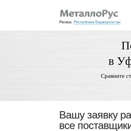
Регион:
Республика Башкортостан
П
в Уф
Сравните ст
Вашу заявку р
все поставщик