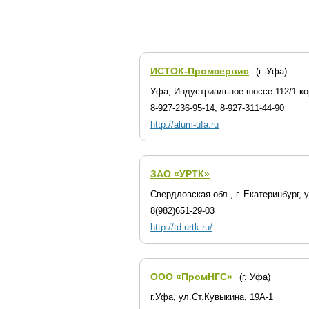
ИСТОК-Промсервис
(г. Уфа)
Уфа, Индустриальное шоссе 112/1 ко
8-927-236-95-14, 8-927-311-44-90
http://alum-ufa.ru
ЗАО «УРТК»
Свердловская обл., г. Екатеринбург, 
8(982)651-29-03
http://td-urtk.ru/
ООО «ПромНГС»
(г. Уфа)
г.Уфа, ул.Ст.Кувыкина, 19А-1