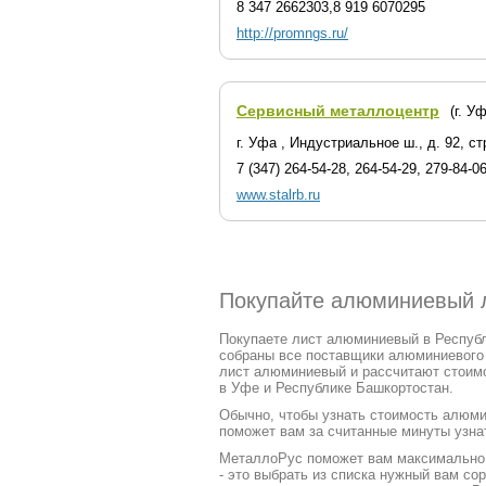
8 347 2662303,8 919 6070295
http://promngs.ru/
Сервисный металлоцентр
(г. У
г. Уфа , Индустриальное ш., д. 92, ст
7 (347) 264-54-28, 264-54-29, 279-84-0
www.stalrb.ru
Покупайте алюминиевый л
Покупаете лист алюминиевый в Республ
собраны все поставщики алюминиевого 
лист алюминиевый и рассчитают стоимо
в Уфе и Республике Башкортостан.
Обычно, чтобы узнать стоимость алюмин
поможет вам за считанные минуты узнат
МеталлоРус поможет вам максимально ч
- это выбрать из списка нужный вам с