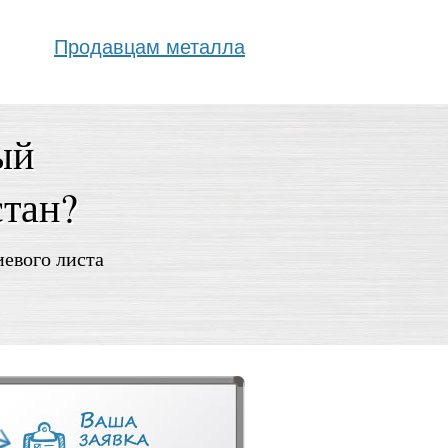
Продавцам металла
ый
стан?
иевого листа