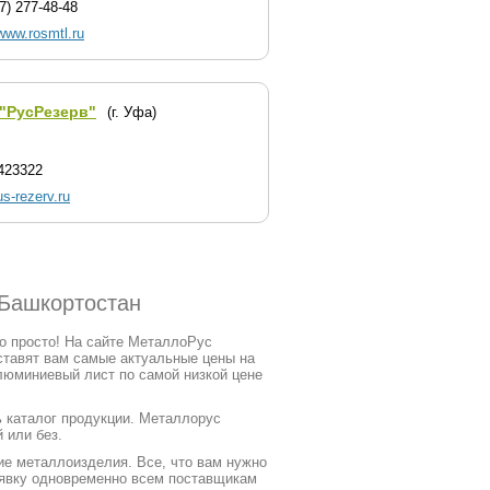
7) 277-48-48
/www.rosmtl.ru
"РусРезерв"
(г. Уфа)
423322
s-rezerv.ru
 Башкортостан
о просто! На сайте МеталлоРус
ставят вам самые актуальные цены на
люминиевый лист по самой низкой цене
ь каталог продукции. Металлорус
 или без.
е металлоизделия. Все, что вам нужно
заявку одновременно всем поставщикам