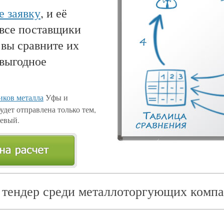
е заявку
, и её
 все поставщики
 вы сравните их
 выгодное
ков металла
Уфы и
удет отправлена только тем,
иевый.
 тендер среди металлоторгующих компа