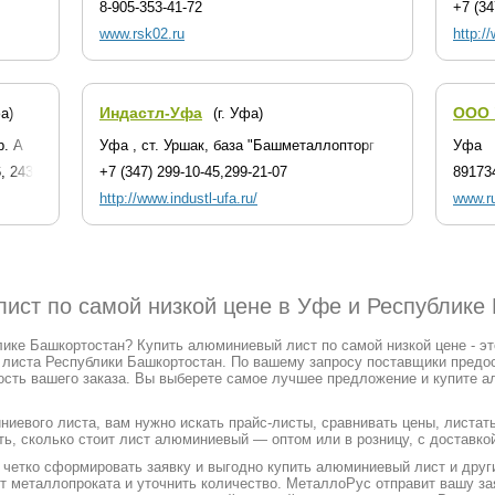
8-905-353-41-72
+7 (34
www.rsk02.ru
http:/
Индастл-Уфа
ООО 
фа)
(г. Уфа)
р. А
Уфа , ст. Уршак, база "Башметаллопторг
Уфа
6, 243-34-76
+7 (347) 299-10-45,299-21-07
89173
http://www.industl-ufa.ru/
www.ru
ист по самой низкой цене в Уфе и Республике
ике Башкортостан? Купить алюминиевый лист по самой низкой цене - эт
листа Республики Башкортостан. По вашему запросу поставщики предо
сть вашего заказа. Вы выберете самое лучшее предложение и купите а
иевого листа, вам нужно искать прайс-листы, сравнивать цены, листат
ь, сколько стоит лист алюминиевый — оптом или в розницу, с доставкой
етко сформировать заявку и выгодно купить алюминиевый лист и други
орт металлопроката и уточнить количество. МеталлоРус отправит вашу 