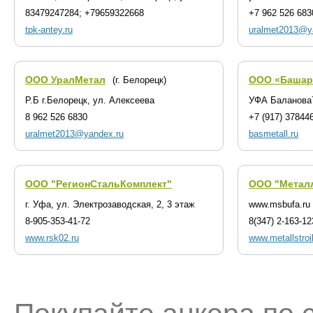
83479247284; +79659322668
+7 962 526 683
tpk-antey.ru
uralmet2013@y
ООО УралМетал
OOO «Башар
(г. Белорецк)
Р.Б г.Белорецк, ул. Алексеева
УФА Баланова
8 962 526 6830
+7 (917) 37844
uralmet2013@yandex.ru
basmetall.ru
ООО "РегионСтальКомплект"
ООО "Метал
г. Уфа, ул. Электрозаводская, 2, 3 этаж
www.msbufa.ru
8-905-353-41-72
8(347) 2-163-12
www.rsk02.ru
www.metallstroib