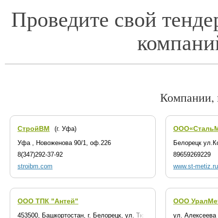
Проведите свой тенде
компани
Компании,
СтройВМ
ООО«СтальМ
(г. Уфа)
Уфа , Новоженова 90/1, оф.226
Белорецк ул.К
8(347)292-37-92
89659269229
stroibm.com
www.st-metiz.ru
ООО ТПК "Антей"
ООО УралМе
453500, Башкортостан, г. Белорецк, ул. Тюленина, дом 28
ул. Алексеева