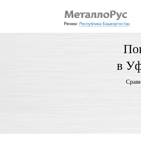
Регион:
Республика Башкортостан
По
в Уф
Сравн