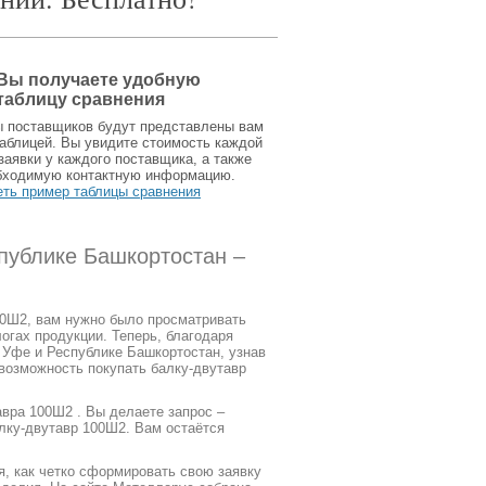
Вы получаете удобную
таблицу сравнения
ы поставщиков будут представлены вам
аблицей. Вы увидите стоимость каждой
заявки у каждого поставщика, а также
бходимую контактную информацию.
еть пример таблицы сравнения
публике Башкортостан –
00Ш2, вам нужно было просматривать
огах продукции. Теперь, благодаря
 Уфе и Республике Башкортостан, узнав
 возможность покупать балку-двутавр
вра 100Ш2 . Вы делаете запрос –
лку-двутавр 100Ш2. Вам остаётся
я, как четко сформировать свою заявку