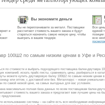
Вы экономите деньги
Вы не переплачиваете за металл. Поставщики
Все цен
ернет и
рассчитают стоимость вашего заказа и будут
единой т
у.
стараться назначить самую низкую цену, чтобы
позиции 
может
выиграть в вашем тендере.
всю нео
посмотр
тавр 100Ш2 по самым низким ценам в Уфе и Рес
ться по стоимости и выбрать подходящего поставщика балки-двутавра 1
 компаний, искать прайс-листы, сравнивать цены, разбираться в катал
нуты можете купить двутавровую балку 100Ш2 по самым низким ценам в
озницу или оптом, с доставкой или без. Металлорус – новая уникальная
н по самой низкой цене, на самых выгодных для вас условиях.
рана максимально полная база данных по всем поставщикам балки-двута
читывают стоимость вашего заказа и предлагают вам лучшие цены на ба
с предложение.
 по использованию системы – на сайте есть вся необходимая информаци