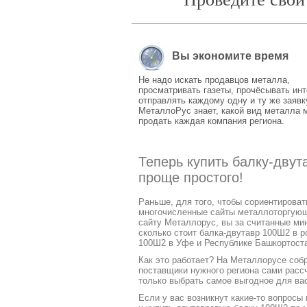
Вы экономите время
Не надо искать продавцов металла,
просматривать газеты, прочёсывать инт
отправлять каждому одну и ту же заявк
МеталлоРус знает, какой вид металла 
продать каждая компания региона.
Теперь купить балку-дву
проще простого!
Раньше, для того, чтобы сориентирова
многочисленные сайты металлоторгующих
сайту Металлорус, вы за считанные ми
сколько стоит балка-двутавр 100Ш2 в р
100Ш2 в Уфе и Республике Башкортоста
Как это работает? На Металлорусе соб
поставщики нужного региона сами расс
только выбрать самое выгодное для ва
Если у вас возникнут какие-то вопросы