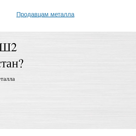
Продавцам металла
0Ш2
стан?
еталла