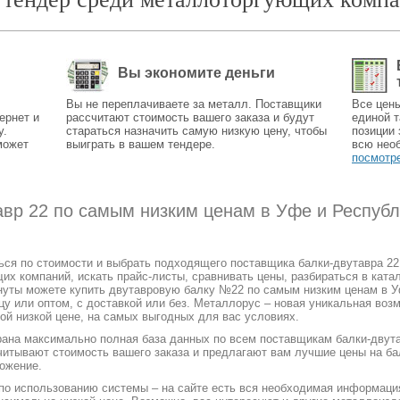
Вы экономите деньги
Вы не переплачиваете за металл. Поставщики
Все цен
ернет и
рассчитают стоимость вашего заказа и будут
единой т
у.
стараться назначить самую низкую цену, чтобы
позиции 
может
выиграть в вашем тендере.
всю нео
посмотр
авр 22 по самым низким ценам в Уфе и Респуб
ться по стоимости и выбрать подходящего поставщика балки-двутавра 2
 компаний, искать прайс-листы, сравнивать цены, разбираться в катал
нуты можете купить двутавровую балку №22 по самым низким ценам в У
ицу или оптом, с доставкой или без. Металлорус – новая уникальная воз
ой низкой цене, на самых выгодных для вас условиях.
рана максимально полная база данных по всем поставщикам балки-двута
читывают стоимость вашего заказа и предлагают вам лучшие цены на бал
ожение.
 по использованию системы – на сайте есть вся необходимая информаци