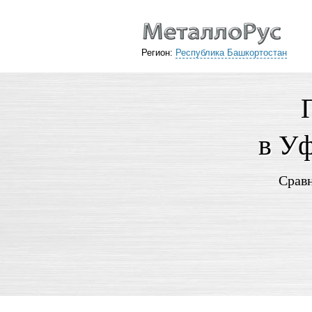
Регион:
Республика Башкортостан
в Уф
Сравн