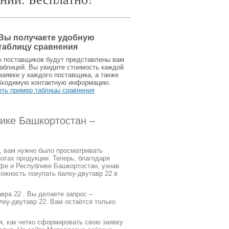
Вы получаете удобную
таблицу сравнения
ы поставщиков будут представлены вам
аблицей. Вы увидите стоимость каждой
заявки у каждого поставщика, а также
бходимую контактную информацию.
еть пример таблицы сравнения
лике Башкортостан –
2, вам нужно было просматривать
огах продукции. Теперь, благодаря
фе и Республике Башкортостан, узнав
можность покупать балку-двутавр 22 в
вра 22 . Вы делаете запрос –
ку-двутавр 22. Вам остаётся только
я, как четко сформировать свою заявку