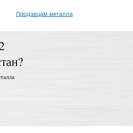
Продавцам металла
2
стан?
еталла