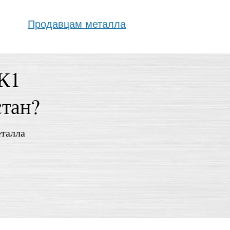
Продавцам металла
0К1
стан?
еталла