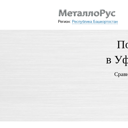
Регион:
Республика Башкортостан
По
в Уф
Сравн