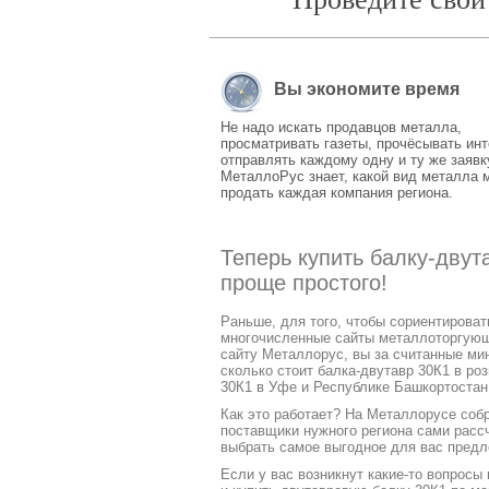
Вы экономите время
Не надо искать продавцов металла,
просматривать газеты, прочёсывать инт
отправлять каждому одну и ту же заявк
МеталлоРус знает, какой вид металла 
продать каждая компания региона.
Теперь купить балку-дву
проще простого!
Раньше, для того, чтобы сориентирова
многочисленные сайты металлоторгующих
сайту Металлорус, вы за считанные ми
сколько стоит балка-двутавр 30К1 в ро
30К1 в Уфе и Республике Башкортостан
Как это работает? На Металлорусе соб
поставщики нужного региона сами расс
выбрать самое выгодное для вас предл
Если у вас возникнут какие-то вопросы