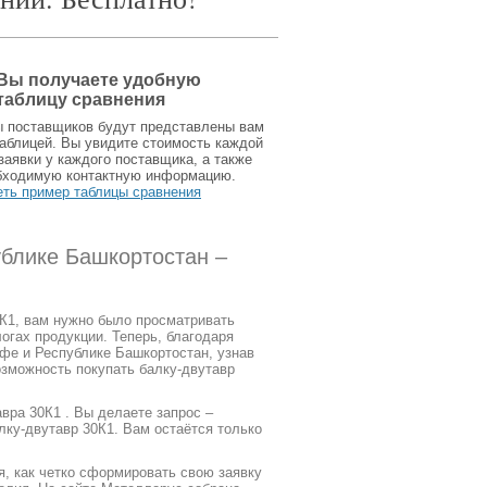
Вы получаете удобную
таблицу сравнения
ы поставщиков будут представлены вам
аблицей. Вы увидите стоимость каждой
заявки у каждого поставщика, а также
бходимую контактную информацию.
еть пример таблицы сравнения
ублике Башкортостан –
0К1, вам нужно было просматривать
огах продукции. Теперь, благодаря
фе и Республике Башкортостан, узнав
озможность покупать балку-двутавр
вра 30К1 . Вы делаете запрос –
лку-двутавр 30К1. Вам остаётся только
я, как четко сформировать свою заявку