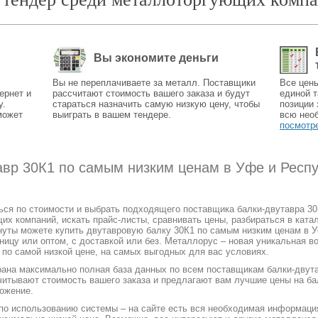
Вы экономите деньги
Вы не переплачиваете за металл. Поставщики
Все цен
ернет и
рассчитают стоимость вашего заказа и будут
единой т
у.
стараться назначить самую низкую цену, чтобы
позиции 
может
выиграть в вашем тендере.
всю нео
посмотр
тавр 30К1 по самым низким ценам в Уфе и Респ
ться по стоимости и выбрать подходящего поставщика балки-двутавра 3
 компаний, искать прайс-листы, сравнивать цены, разбираться в катал
нуты можете купить двутавровую балку 30К1 по самым низким ценам в У
зницу или оптом, с доставкой или без. Металлорус – новая уникальная в
 по самой низкой цене, на самых выгодных для вас условиях.
рана максимально полная база данных по всем поставщикам балки-двута
читывают стоимость вашего заказа и предлагают вам лучшие цены на ба
ожение.
 по использованию системы – на сайте есть вся необходимая информаци