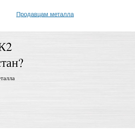
Продавцам металла
5К2
стан?
еталла