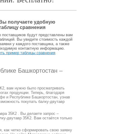
Вы получаете удобную
таблицу сравнения
ы поставщиков будут представлены вам
аблицей. Вы увидите стоимость каждой
заявки у каждого поставщика, а также
бходимую контактную информацию.
еть пример таблицы сравнения
ублике Башкортостан –
5К2, вам нужно было просматривать
огах продукции. Теперь, благодаря
фе и Республике Башкортостан, узнав
озможность покупать балку-двутавр
вра 35К2 . Вы делаете запрос –
лку-двутавр 35К2. Вам остаётся только
я, как четко сформировать свою заявку