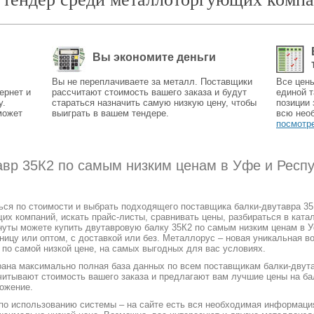
Вы экономите деньги
Вы не переплачиваете за металл. Поставщики
Все цен
ернет и
рассчитают стоимость вашего заказа и будут
единой т
у.
стараться назначить самую низкую цену, чтобы
позиции 
может
выиграть в вашем тендере.
всю нео
посмотр
тавр 35К2 по самым низким ценам в Уфе и Респ
ться по стоимости и выбрать подходящего поставщика балки-двутавра 3
 компаний, искать прайс-листы, сравнивать цены, разбираться в катал
нуты можете купить двутавровую балку 35К2 по самым низким ценам в У
зницу или оптом, с доставкой или без. Металлорус – новая уникальная в
 по самой низкой цене, на самых выгодных для вас условиях.
рана максимально полная база данных по всем поставщикам балки-двута
читывают стоимость вашего заказа и предлагают вам лучшие цены на ба
ожение.
 по использованию системы – на сайте есть вся необходимая информаци