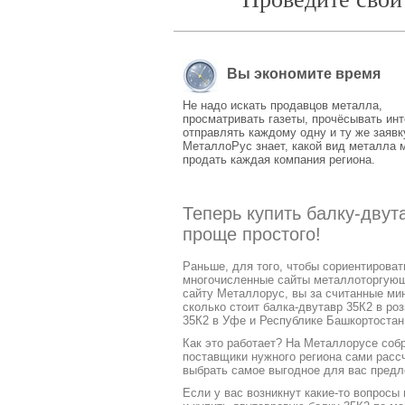
Вы экономите время
Не надо искать продавцов металла,
просматривать газеты, прочёсывать инт
отправлять каждому одну и ту же заявк
МеталлоРус знает, какой вид металла 
продать каждая компания региона.
Теперь купить балку-дву
проще простого!
Раньше, для того, чтобы сориентирова
многочисленные сайты металлоторгующих
сайту Металлорус, вы за считанные ми
сколько стоит балка-двутавр 35К2 в ро
35К2 в Уфе и Республике Башкортостан
Как это работает? На Металлорусе соб
поставщики нужного региона сами расс
выбрать самое выгодное для вас предл
Если у вас возникнут какие-то вопросы