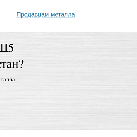
Продавцам металла
0Ш5
стан?
еталла