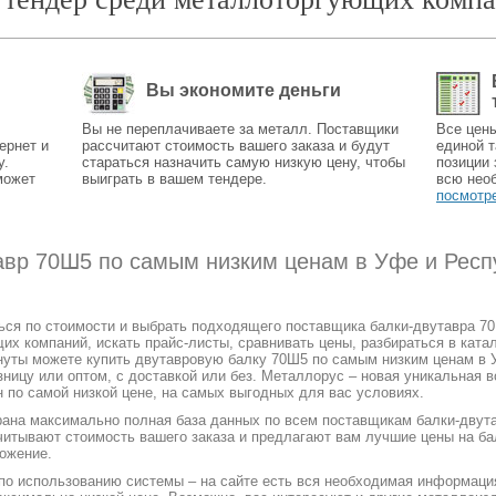
Вы экономите деньги
Вы не переплачиваете за металл. Поставщики
Все цен
ернет и
рассчитают стоимость вашего заказа и будут
единой т
у.
стараться назначить самую низкую цену, чтобы
позиции 
может
выиграть в вашем тендере.
всю нео
посмотр
тавр 70Ш5 по самым низким ценам в Уфе и Респ
ться по стоимости и выбрать подходящего поставщика балки-двутавра 7
 компаний, искать прайс-листы, сравнивать цены, разбираться в катал
нуты можете купить двутавровую балку 70Ш5 по самым низким ценам в 
зницу или оптом, с доставкой или без. Металлорус – новая уникальная 
 по самой низкой цене, на самых выгодных для вас условиях.
рана максимально полная база данных по всем поставщикам балки-двута
читывают стоимость вашего заказа и предлагают вам лучшие цены на ба
ожение.
 по использованию системы – на сайте есть вся необходимая информаци