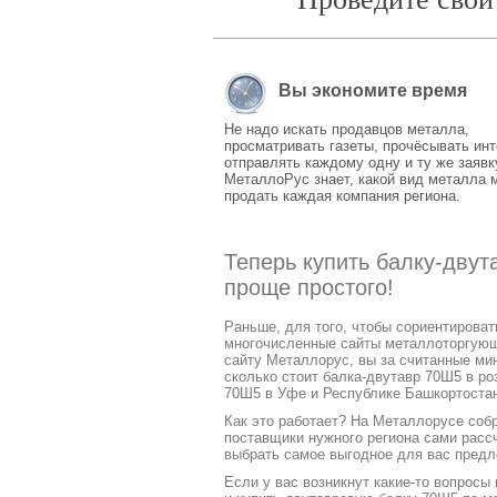
Вы экономите время
Не надо искать продавцов металла,
просматривать газеты, прочёсывать инт
отправлять каждому одну и ту же заявк
МеталлоРус знает, какой вид металла 
продать каждая компания региона.
Теперь купить балку-дву
проще простого!
Раньше, для того, чтобы сориентирова
многочисленные сайты металлоторгующих
сайту Металлорус, вы за считанные ми
сколько стоит балка-двутавр 70Ш5 в ро
70Ш5 в Уфе и Республике Башкортостан
Как это работает? На Металлорусе соб
поставщики нужного региона сами расс
выбрать самое выгодное для вас предл
Если у вас возникнут какие-то вопросы