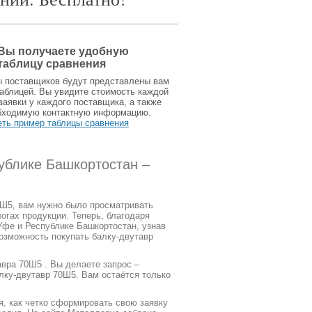
Вы получаете удобную
таблицу сравнения
ы поставщиков будут представлены вам
аблицей. Вы увидите стоимость каждой
заявки у каждого поставщика, а также
бходимую контактную информацию.
еть пример таблицы сравнения
ублике Башкортостан –
0Ш5, вам нужно было просматривать
огах продукции. Теперь, благодаря
Уфе и Республике Башкортостан, узнав
возможность покупать балку-двутавр
вра 70Ш5 . Вы делаете запрос –
лку-двутавр 70Ш5. Вам остаётся только
я, как четко сформировать свою заявку