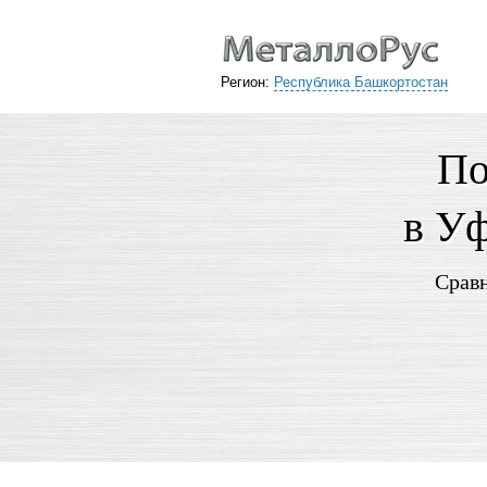
Регион:
Республика Башкортостан
По
в Уф
Сравн