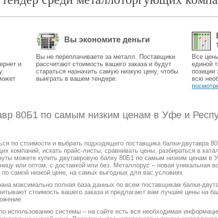
Вы экономите деньги
Вы не переплачиваете за металл. Поставщики
Все цен
ернет и
рассчитают стоимость вашего заказа и будут
единой т
у.
стараться назначить самую низкую цену, чтобы
позиции 
может
выиграть в вашем тендере.
всю нео
посмотр
тавр 80Б1 по самым низким ценам в Уфе и Респ
ться по стоимости и выбрать подходящего поставщика балки-двутавра 8
 компаний, искать прайс-листы, сравнивать цены, разбираться в катал
нуты можете купить двутавровую балку 80Б1 по самым низким ценам в У
зницу или оптом, с доставкой или без. Металлорус – новая уникальная 
 по самой низкой цене, на самых выгодных для вас условиях.
рана максимально полная база данных по всем поставщикам балки-двута
читывают стоимость вашего заказа и предлагают вам лучшие цены на ба
ожение.
 по использованию системы – на сайте есть вся необходимая информаци