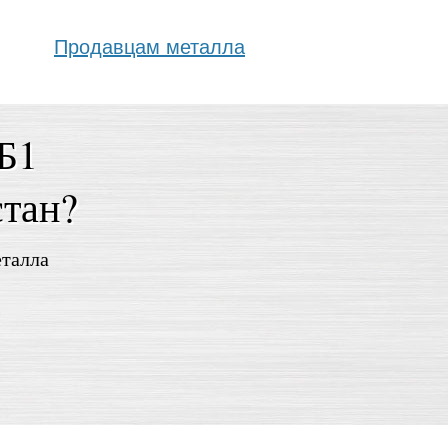
Продавцам металла
0Б1
стан?
еталла