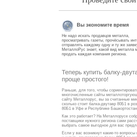
Вы экономите время
Не надо искать продавцов металла,
просматривать газеты, прочёсывать инт
отправлять каждому одну и ту же заявк
МеталлоРус знает, какой вид металла 
продать каждая компания региона.
Теперь купить балку-дву
проще простого!
Раньше, для того, чтобы сориентирова
многочисленные сайты металлоторгующих
сайту Металлорус, вы за считанные ми
сколько стоит балка-двутавр 80Б1 в ро
80Б1 в Уфе и Республике Башкортостан
Как это работает? На Металлорусе соб
поставщики нужного региона сами расс
выбрать самое выгодное для вас предл
Если у вас возникнут какие-то вопросы