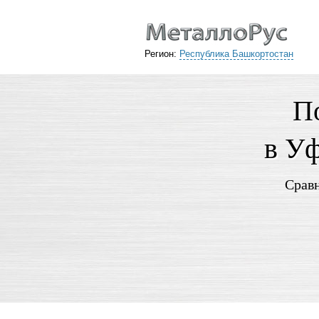
Регион:
Республика Башкортостан
По
в Уф
Сравн