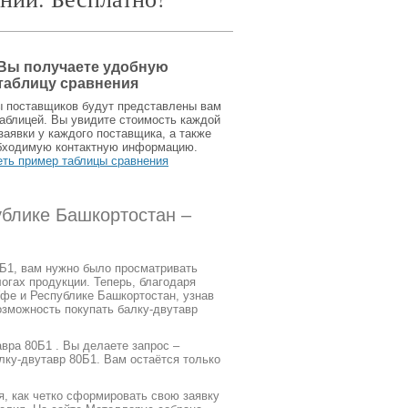
Вы получаете удобную
таблицу сравнения
ы поставщиков будут представлены вам
аблицей. Вы увидите стоимость каждой
заявки у каждого поставщика, а также
бходимую контактную информацию.
еть пример таблицы сравнения
ублике Башкортостан –
0Б1, вам нужно было просматривать
огах продукции. Теперь, благодаря
фе и Республике Башкортостан, узнав
возможность покупать балку-двутавр
вра 80Б1 . Вы делаете запрос –
лку-двутавр 80Б1. Вам остаётся только
я, как четко сформировать свою заявку