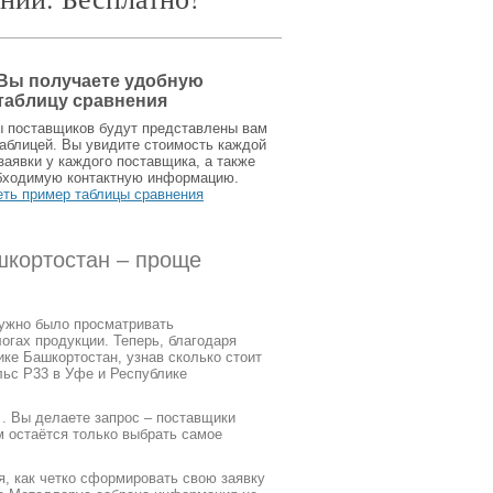
Вы получаете удобную
таблицу сравнения
ы поставщиков будут представлены вам
аблицей. Вы увидите стоимость каждой
заявки у каждого поставщика, а также
бходимую контактную информацию.
еть пример таблицы сравнения
шкортостан – проще
нужно было просматривать
огах продукции. Теперь, благодаря
ке Башкортостан, узнав сколько стоит
льс Р33 в Уфе и Республике
. Вы делаете запрос – поставщики
м остаётся только выбрать самое
я, как четко сформировать свою заявку