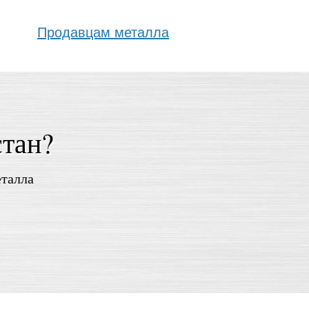
Продавцам металла
стан?
еталла