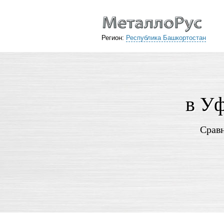
Регион:
Республика Башкортостан
в Уф
Сравн