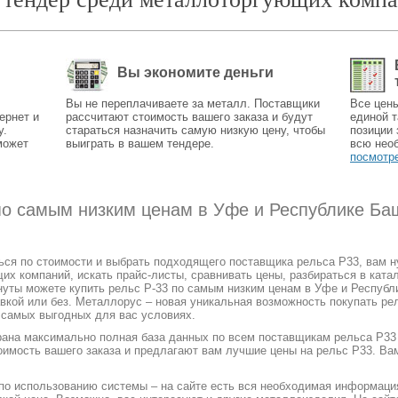
Вы экономите деньги
Вы не переплачиваете за металл. Поставщики
Все цен
ернет и
рассчитают стоимость вашего заказа и будут
единой т
у.
стараться назначить самую низкую цену, чтобы
позиции 
может
выиграть в вашем тендере.
всю нео
посмотр
 по самым низким ценам в Уфе и Республике Ба
ться по стоимости и выбрать подходящего поставщика рельса Р33, вам 
 компаний, искать прайс-листы, сравнивать цены, разбираться в катал
нуты можете купить рельс Р-33 по самым низким ценам в Уфе и Республи
авкой или без. Металлорус – новая уникальная возможность покупать ре
а самых выгодных для вас условиях.
рана максимально полная база данных по всем поставщикам рельса Р33 
оимость вашего заказа и предлагают вам лучшие цены на рельс Р33. Ва
 по использованию системы – на сайте есть вся необходимая информаци