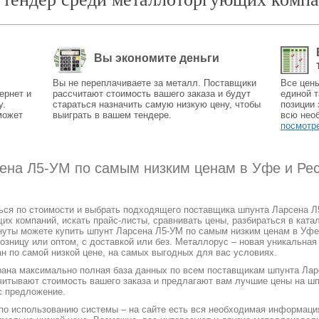
Вы экономите деньги
Вы не переплачиваете за металл. Поставщики
Все цен
ернет и
рассчитают стоимость вашего заказа и будут
единой т
у.
стараться назначить самую низкую цену, чтобы
позиции 
может
выиграть в вашем тендере.
всю нео
посмотр
сена Л5-УМ по самым низким ценам в Уфе и Ре
ться по стоимости и выбрать подходящего поставщика шпунта Ларсена 
 компаний, искать прайс-листы, сравнивать цены, разбираться в катал
нуты можете купить шпунт Ларсена Л5-УМ по самым низким ценам в Уфе
озницу или оптом, с доставкой или без. Металлорус – новая уникальна
н по самой низкой цене, на самых выгодных для вас условиях.
рана максимально полная база данных по всем поставщикам шпунта Лар
читывают стоимость вашего заказа и предлагают вам лучшие цены на ш
с предложение.
 по использованию системы – на сайте есть вся необходимая информаци