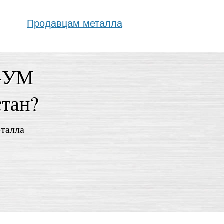
Продавцам металла
5-УМ
стан?
еталла