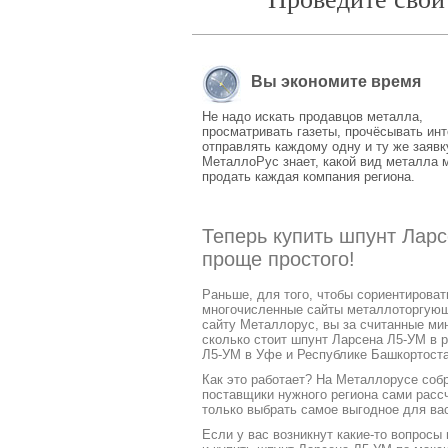
Вы экономите время
Не надо искать продавцов металла,
просматривать газеты, прочёсывать инт
отправлять каждому одну и ту же заявк
МеталлоРус знает, какой вид металла 
продать каждая компания региона.
Теперь купить шпунт Лар
проще простого!
Раньше, для того, чтобы сориентирова
многочисленные сайты металлоторгующих
сайту Металлорус, вы за считанные ми
сколько стоит шпунт Ларсена Л5-УМ в р
Л5-УМ в Уфе и Республике Башкортоста
Как это работает? На Металлорусе соб
поставщики нужного региона сами расс
только выбрать самое выгодное для ва
Если у вас возникнут какие-то вопросы