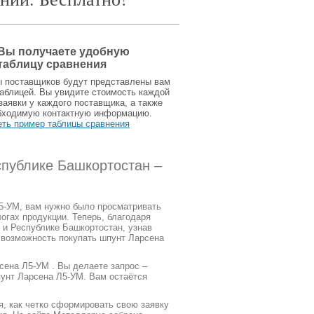
Вы получаете удобную
таблицу сравнения
ы поставщиков будут представлены вам
аблицей. Вы увидите стоимость каждой
заявки у каждого поставщика, а также
бходимую контактную информацию.
еть пример таблицы сравнения
спублике Башкортостан –
Л5-УМ, вам нужно было просматривать
огах продукции. Теперь, благодаря
 и Республике Башкортостан, узнав
я возможность покупать шпунт Ларсена
сена Л5-УМ . Вы делаете запрос –
пунт Ларсена Л5-УМ. Вам остаётся
я, как четко сформировать свою заявку