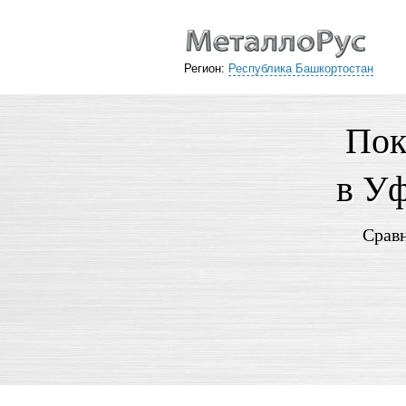
Регион:
Республика Башкортостан
Пок
в Уф
Сравн