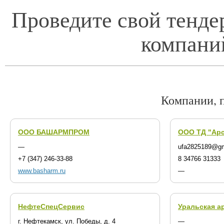
Проведите свой тенде
компани
Компании, 
ООО БАШАРМПРОМ
ООО ТД "Арс
—
ufa2825189@gm
+7 (347) 246-33-88
8 34766 31333
www.basharm.ru
—
НефтеСпецСервис
Уральская а
г. Нефтекамск, ул. Победы, д. 4
—