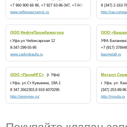
+7 960 800 66 86, +7 927 63-96-347, +7-965-949-72-21
8 (347) 2-163-7
www.neftespecservis.ru
http://ua-compa
ООО НефтеПромАрматура
OOO «Башар
г.Уфа ул.Чебоксарская 12
УФА Баланова
8-347-299-55-95
+7 (917) 37844
www.zadvigkaufa.ru
basmetall.ru
ООО «ПромНГС»
Металл Сер
(г. Уфа)
г.Уфа, ул.Ст.Кувыкина, 19А-1
г. Уфа, ул. Каз
8 347 2662303,8 919 6070295
(347) 253-99-96
http://promngs.ru/
http://msufa.ru