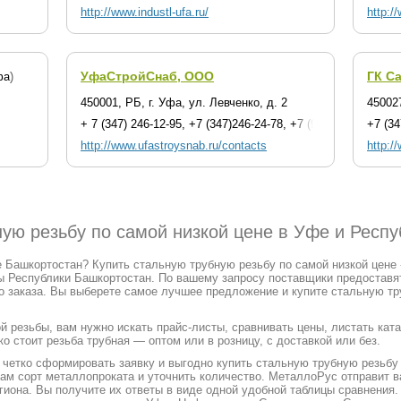
http://www.industl-ufa.ru/
http:/
УфаСтройСнаб, ООО
ГК С
фа)
450001, РБ, г. Уфа, ул. Левченко, д. 2
45002
+ 7 (347) 246-12-95, +7 (347)246-24-78, +7 (919) 145-33-98
+7 (34
http://www.ufastroysnab.ru/contacts
http:/
ную резьбу по самой низкой цене в Уфе и Респ
 Башкортостан? Купить стальную трубную резьбу по самой низкой цене 
ы Республики Башкортостан. По вашему запросу поставщики предоставя
о заказа. Вы выберете самое лучшее предложение и купите стальную тр
й резьбы, вам нужно искать прайс-листы, сравнивать цены, листать ка
о стоит резьба трубная — оптом или в розницу, с доставкой или без.
етко сформировать заявку и выгодно купить стальную трубную резьбу 
 вам сорт металлопроката и уточнить количество. МеталлоРус отправит 
гиона. Вы получите их ответы в виде одной удобной таблицы сравнения