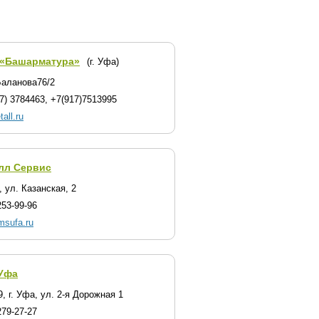
«Башарматура»
(г. Уфа)
аланова76/2
7) 3784463, +7(917)7513995
all.ru
лл Сервис
, ул. Казанская, 2
253-99-96
/msufa.ru
Уфа
, г. Уфа, ул. 2-я Дорожная 1
279-27-27