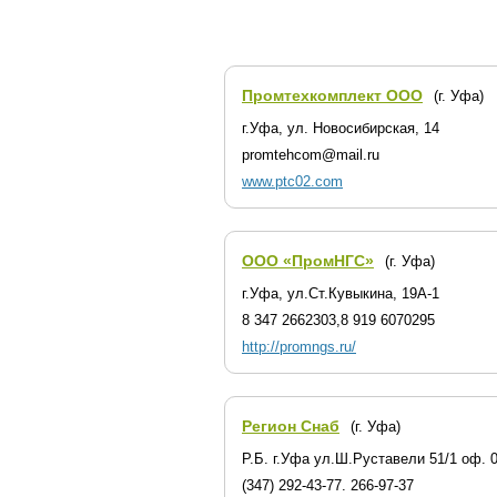
Промтехкомплект ООО
(г. Уфа)
г.Уфа, ул. Новосибирская, 14
promtehcom@mail.ru
www.ptc02.com
ООО «ПромНГС»
(г. Уфа)
г.Уфа, ул.Ст.Кувыкина, 19А-1
8 347 2662303,8 919 6070295
http://promngs.ru/
Регион Снаб
(г. Уфа)
Р.Б. г.Уфа ул.Ш.Руставели 51/1 оф. 
(347) 292-43-77. 266-97-37