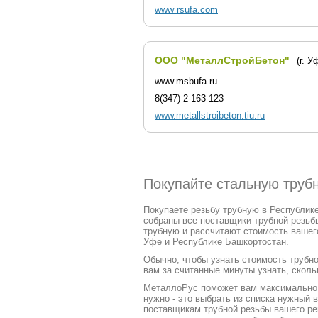
www rsufa.com
ООО "МеталлСтройБетон"
(г. У
www.msbufa.ru
8(347) 2-163-123
www.metallstroibeton.tiu.ru
Покупайте стальную труб
Покупаете резьбу трубную в Республике
собраны все поставщики трубной резьб
трубную и рассчитают стоимость вашег
Уфе и Республике Башкортостан.
Обычно, чтобы узнать стоимость трубно
вам за считанные минуты узнать, скольк
МеталлоРус поможет вам максимально ч
нужно - это выбрать из списка нужный
поставщикам трубной резьбы вашего ре