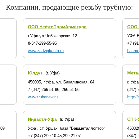
Компании, продающие резьбу трубную:
ООО НефтеПромАрматура
OOO 
г.Уфа ул.Чебоксарская 12
УФА Б
8-347-299-55-95
+7 (91
www.zadvigkaufa.ru
basmet
Юлдуз
Мета
(г. Уфа)
450005, г.Уфа, ул. Бакалинская, 64.
г. Уфа
7 (347) 266-51-86, 266-51-56
(347) 
www.trubanew.ru
http:/
Индастл-Уфа
СПК-
(г. Уфа)
009
Уфа , ст. Уршак, база "Башметаллопторг
450029
+7 (347) 299-10-45,299-21-07
(347) 