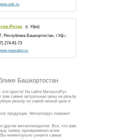
/www.spk.ru
атор-Ротас
(г. Уфа)
7, Республика Башкортостан, г.Уфа, Индустриальное шоссе, д. 112/1
7) 274-81-73
/www.nppsator.ru
ублике Башкортостан
- это просто! На сайте МеталлоРус
т вам самые актуальные цены на резьбу
убную резьбу по самой низкой цене в
талог продукции. Металлорус поможет
и другие металлоизделия. Все, что вам
вашу заявку одновременно всем
. Вы моментально узнаете самые