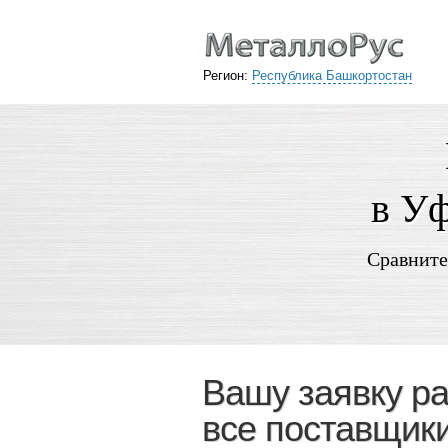
Регион:
Республика Башкортостан
в Уф
Сравните
Вашу заявку р
все поставщик