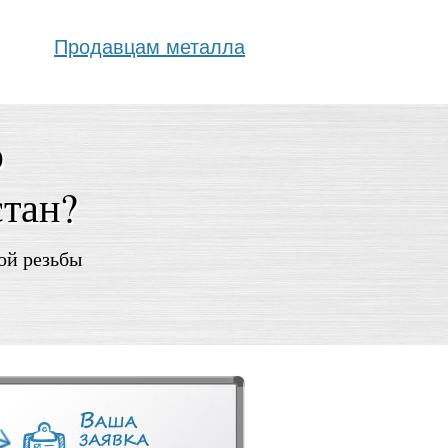
Продавцам металла
ю
стан?
ой резьбы