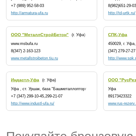
+7 (989) 952-58-03
8(982)651-29-0
http://armatura-ufa.ru
http://td-urtk.ru/
ООО "МеталлСтройБетон"
СПК-Уфа
(г. Уфа)
www.msbufa.ru
450029, г. Уфа
8(347) 2-163-123
(347) 279-27-27
www.metallstroibeton.tiu.ru
http://www.spk.
Индастл-Уфа
ООО "РусРе
(г. Уфа)
Уфа , ст. Уршак, база "Башметаллопторг
Уфа
+7 (347) 299-10-45,299-21-07
89173423322
http://www.industl-ufa.ru/
www.rus-rezerv.