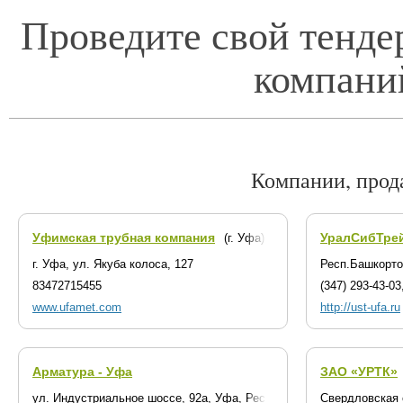
Проведите свой тенде
компани
Компании, прод
Уфимская трубная компания
УралСибТре
(г. Уфа)
г. Уфа, ул. Якуба колоса, 127
Респ.Башкортос
83472715455
(347) 293-43-03
www.ufamet.com
http://ust-ufa.ru
Арматура - Уфа
ЗАО «УРТК»
ул. Индустриальное шоссе, 92а, Уфа, Республика Башкортостан (
Свердловская о