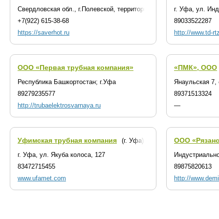
Свердловская обл., г.Полевской, территория Восточный Промышлен
г. Уфа, ул. Ин
+7(922) 615-38-68
89033522287
https://saverhot.ru
http://www.td-rtz
ООО «Первая трубная компания»
«ПМК», ООО
Республика Башкортостан; г.Уфа
Янаульская 7,
89279235577
89371513324
http://trubaelektrosvarnaya.ru
—
Уфимская трубная компания
ООО «Рязанс
(г. Уфа)
г. Уфа, ул. Якуба колоса, 127
Индустриально
83472715455
89875820613
www.ufamet.com
http://www.demi