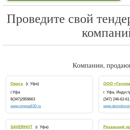
Проведите свой тенде
компани
Компании, продаю
Омега
ООО «Групп
(г. Уфа)
г.Уфа
г. Уфа, Индуст
8(347)2959663
(347) 246-62-6
www.omega630.ru
www.demidovste
SAVERHOT
Рязанский п
(г. Уфа)