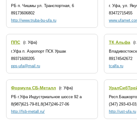
РБ п. Чишмы ул. Транспортная, 6
г. Уфа, ул. Як
89173606802
83472715455
http://www.truba-bu-ufa.ru
www.ufamet.co
ППС
ТК Альфа
(г. Уфа)
(г
г.Уфа п. Аэропорт ПСК Уршак
Владивостокск
89371600205
89174542672
pps-ufa@mail.ru
tcalfa.ru
Формула СБ-Металл
УралСибТре
(г. Уфа)
РБ г.Уфа Индустриальное шоссе 92 а
Респ.Башкортос
8(987)621-79-81,8(347)246-27-06
(347) 293-43-03
http://fsb-metall.ru/
http://ust-ufa.ru