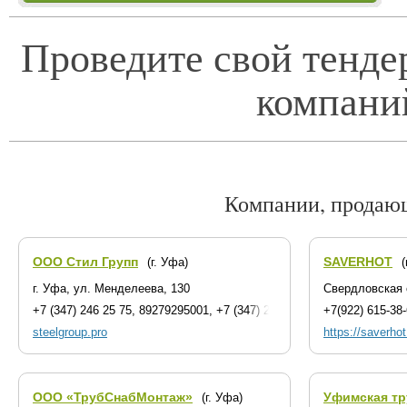
Проведите свой тенде
компани
Компании, продаю
ООО Стил Групп
SAVERHOT
(г. Уфа)
(
г. Уфа, ул. Менделеева, 130
Свердловская 
+7 (347) 246 25 75, 89279295001, +7 (347) 246 75 25
+7(922) 615-38
steelgroup.pro
https://saverhot
ООО «ТрубСнабМонтаж»
Уфимская тр
(г. Уфа)