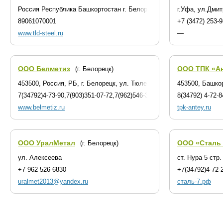
Россия Республика Башкортостан г. Белорецк
г.Уфа, ул.Дмит
89061070001
+7 (3472) 253-9
www.tld-steel.ru
—
ООО Белметиз
ООО ТПК «А
(г. Белорецк)
453500, Россия, РБ, г. Белорецк, ул. Тюленина,д.42
453500, Башкор
7(34792)4-73-90,7(903)351-07-72,7(962)546-30-72
8(34792) 4-72-8
www.belmetiz.ru
tpk-antey.ru
ООО УралМетал
ООО «Сталь 
(г. Белорецк)
ул. Алексеева
ст. Нура 5 стр.
+7 962 526 6830
+7(34792)4-72-
uralmet2013@yandex.ru
сталь-7.рф