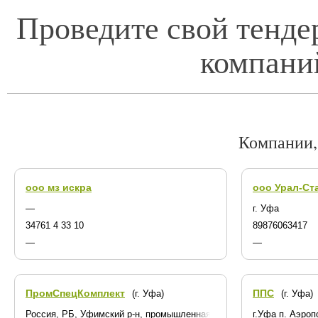
Проведите свой тенде
компани
Компании,
ооо мз искра
ооо Урал-Ст
—
г. Уфа
34761 4 33 10
89876063417
—
—
ПромСпецКомплект
ППС
(г. Уфа)
(г. Уфа)
Россия, РБ, Уфимский р-н, промышленная зона Уршак
г.Уфа п. Аэро