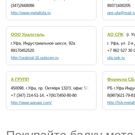
(347)2668086
89371600205
http://www.metallufa.ru
pps-ufa@mail.r
ООО Уралсталь
АО СПК
(г. 
г.Уфа, Индустриальное шоссе, 92а
г. Уфа, ул. 2-я
89170452520
+7 962 527 30 
http://uralstal-16.pulscen.ru
ufa.spk.ru
А ГРУПП
Формула СБ
450098, г.Уфа, пр. Октября 132/3, офис 508
РБ г.Уфа Инду
+7 (347) 214-51-14, +7(917)450-80-80
8(987)621-79-81
http://www.agrupp.com/
http://fsb-metall