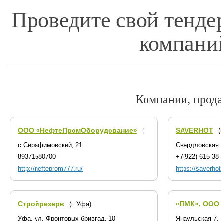
Проведите свой тенде
компани
Компании, прод
ООО «НефтеПромОборудование»
SAVERHOT
(г. Октябрьский)
(
с.Серафимовский, 21
Свердловская 
89371580700
+7(922) 615-38
http://nefteprom777.ru/
https://saverhot
Стройрезерв
«ПМК», ООО
(г. Уфа)
Уфа, ул. Фронтовых бривгад, 10
Янаульская 7,