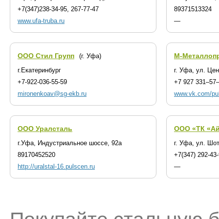
+7(347)238-34-95, 267-77-47
89371513324
www.ufa-truba.ru
—
ООО Стил Групп
М-Металлоп
(г. Уфа)
г.Екатеринбург
г. Уфа, ул. Це
+7-922-036-55-59
+7 927 331‒57
mironenkoav@sg-ekb.ru
www.vk.com/pub
ООО Уралсталь
ООО «ТК «Ай
г.Уфа, Индустриальное шоссе, 92а
г. Уфа, ул. Шо
89170452520
+7(347) 292-43
http://uralstal-16.pulscen.ru
—