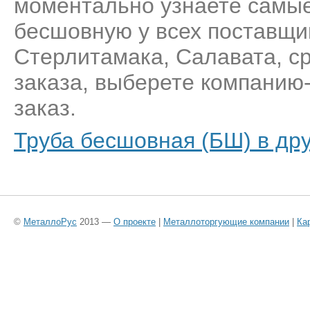
моментально узнаете самые
бесшовную у всех поставщи
Стерлитамака, Салавата, с
заказа, выберете компанию
заказ.
Труба бесшовная (БШ) в дру
©
МеталлоРус
2013 —
О проекте
|
Металлоторгующие компании
|
Ка