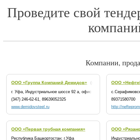
Проведите свой тенде
компани
Компании, прод
ООО «Группа Компаний Демидов»
ООО «Нефте
(г. Уфа)
г. Уфа, Индустриальное шоссе 92 а, офис. 129
с.Серафимовск
(347) 246-62-61, 89639052325
89371580700
www.demidovsteel.ru
http://nefteprom
ООО «Первая трубная компания»
ООО «Рязанс
Республика Башкортостан; г.Уфа
Индустриально