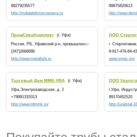
89279235577
89875820613
http://trubaelektrosvarnaya.ru
http://www.demi
ПромСпецКомплект
ООО Стерлит
(г. Уфа)
Россия, РБ, Уфимский р-н, промышленная зона Уршак
г. Стерлитамак
(347)2668086
8-917-476-84-4
http://www.metallufa.ru
www.smpz.org
Торговый Дом ММК-УФА
ООО Уралст
(г. Уфа)
Уфа,Электрозаводская, д. 2
г.Уфа, Индуст
+79991333313
89170452520
http://www.tdmmk.ru/
http://uralstal-