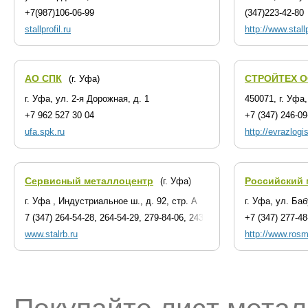
+7(987)106-06-99
(347)223-42-80
stallprofil.ru
http://www.stallp
АО СПК
СТРОЙТЕХ 
(г. Уфа)
г. Уфа, ул. 2-я Дорожная, д. 1
450071, г. Уфа
+7 962 527 30 04
+7 (347) 246-09
ufa.spk.ru
http://evrazlogis
Сервисный металлоцентр
Российский 
(г. Уфа)
г. Уфа , Индустриальное ш., д. 92, стр. А
г. Уфа, ул. Баб
7 (347) 264-54-28, 264-54-29, 279-84-06, 243-34-76
+7 (347) 277-48
www.stalrb.ru
http://www.rosmt