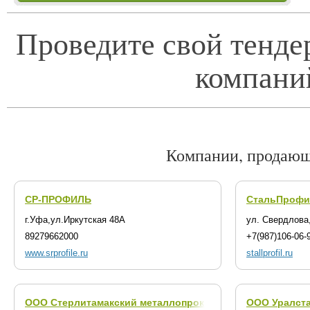
Проведите свой тенде
компани
Компании, продающ
СР-ПРОФИЛЬ
СтальПрофи
г.Уфа,ул.Иркутская 48А
ул. Свердлова,
89279662000
+7(987)106-06-
www.srprofile.ru
stallprofil.ru
ООО Стерлитамакский металлопрокатный завод
ООО Уралст
(г. Стер