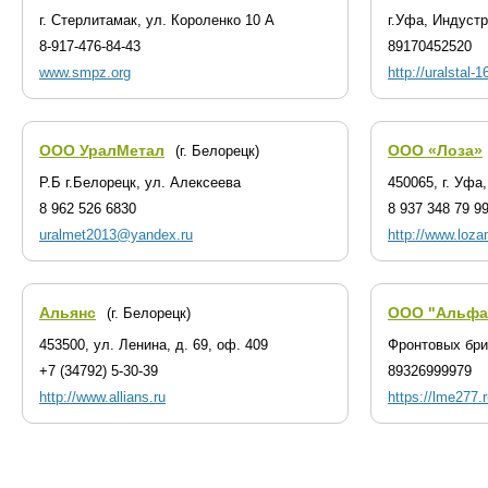
г. Стерлитамак, ул. Короленко 10 А
г.Уфа, Индуст
8-917-476-84-43
89170452520
www.smpz.org
http://uralstal-
ООО УралМетал
ООО «Лоза»
(г. Белорецк)
Р.Б г.Белорецк, ул. Алексеева
450065, г. Уфа
8 962 526 6830
8 937 348 79 9
uralmet2013@yandex.ru
http://www.lozam
Альянс
ООО "Альфа
(г. Белорецк)
453500, ул. Ленина, д. 69, оф. 409
Фронтовых бри
+7 (34792) 5-30-39
89326999979
http://www.allians.ru
https://lme277.