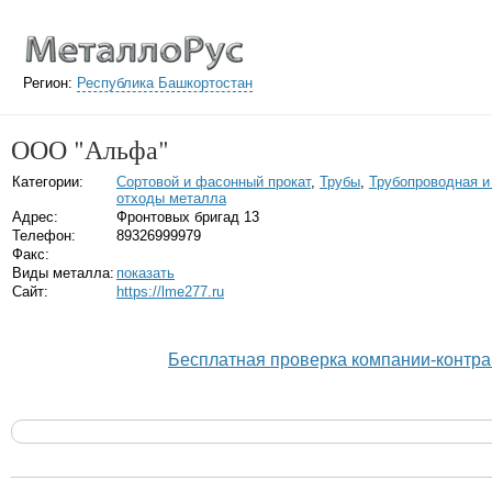
Регион:
Республика Башкортостан
ООО "Альфа"
Категории:
Сортовой и фасонный прокат
,
Трубы
,
Трубопроводная и
отходы металла
Адрес:
Фронтовых бригад 13
Телефон:
89326999979
Факс:
Виды металла:
показать
Сайт:
https://lme277.ru
Бесплатная проверка компании-контра