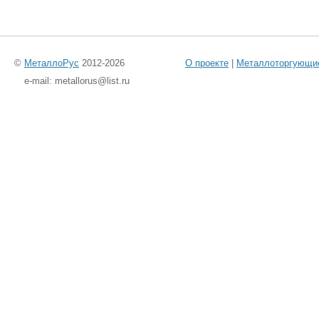
©
МеталлоРус
2012-2026
О проекте
|
Металлоторгующи
e-mail: metallorus@list.ru