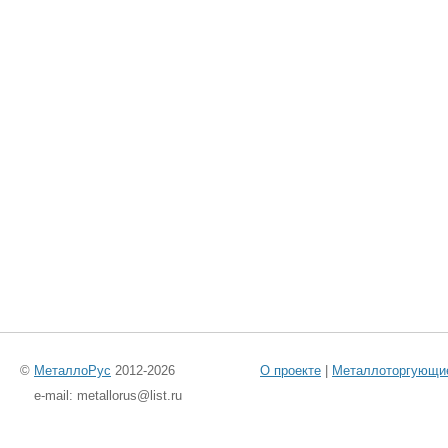
©
МеталлоРус
2012-2026
О проекте
|
Металлоторгующи
e-mail: metallorus@list.ru