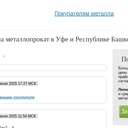
Покупателям металла
на металлопрокат в Уфе и Республике Башк
→
П
Больш
цены 
прайс
согл
 июня 2025 17:27 МСК
Легк
и сра
рмацию покупателя
мета
 июня 2025 11:54 МСК
дк2 -- 4