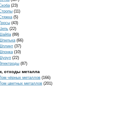
Скоба
(23)
Стропы
(11)
Стяжка
(5)
Тросы
(43)
Цепь
(22)
Шайба
(89)
Шпилька
(66)
Шплинт
(37)
Шпонка
(10)
Шуруп
(22)
Электроды
(87)
м, отходы металла
Лом чёрных металлов
(166)
Лом цветных металлов
(201)