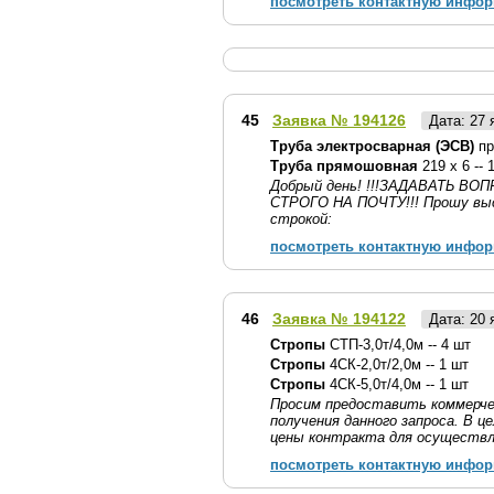
посмотреть контактную инфо
45
Заявка № 194126
Дата: 27
Труба электросварная (ЭСВ)
пр
Труба прямошовная
219 х 6 -- 
Добрый день! !!!ЗАДАВАТЬ 
СТРОГО НА ПОЧТУ!!! Прошу выс
строкой:
посмотреть контактную инфо
46
Заявка № 194122
Дата: 20
Стропы
СТП-3,0т/4,0м -- 4 шт
Стропы
4СК-2,0т/2,0м -- 1 шт
Стропы
4СК-5,0т/4,0м -- 1 шт
Просим предоставить коммерчес
получения данного запроса. В ц
цены контракта для осуществл
посмотреть контактную инфо