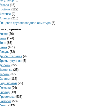
Регулятор
(6)
Резьба
(15)
Тройник
(129)
Фитинги
(9)
Фланцы
(210)
Пищевая трубопроводная арматура
(6)
тизы, крепёж
Анкер
(26)
Болт
(174)
Винт
(85)
Гайка
(161)
Гвоздь
(52)
Дробь стальная
(9)
Дробь чугунная
(5)
Дюбель
(22)
Заклепка
(25)
Кабель
(37)
Канаты
(112)
Подшипники
(25)
Поковки
(94)
Провод
(13)
Проволока
(533)
Саморез
(58)
Сетка
(117)