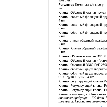
комплект
Регулятор
Комплект з/ч к регуля
шт
Клапан
Обратный клапан пружин
Клапан
обратный фланцевый пру
4 шт
Клапан
обратный фланцевый пру
6 шт
Клапан
обратный фланцевый пру
2 шт
Клапан
лапан обратный межфлан
2 шт
Клапан
Клапан обратный межфла
2 шт
Клапан
Обратный клапан DN100 
Клапан
Обратный клапан «Гранло
Клапан
Обратный DN80 FAF 2300
Клапан
обратный двухстворчаты
Клапан
обратный двухстворчат
010C Ду100 Ру16 -- 4 шт
Клапан
регулирующий клапан Рид
Клапан
Регулирующий клапан Рид
Клапан
Регулирующий клапан Рид
Камчатский край, г. Петропавло
поставки продукции - 120 дней.
товара. 2. Прописать возможно