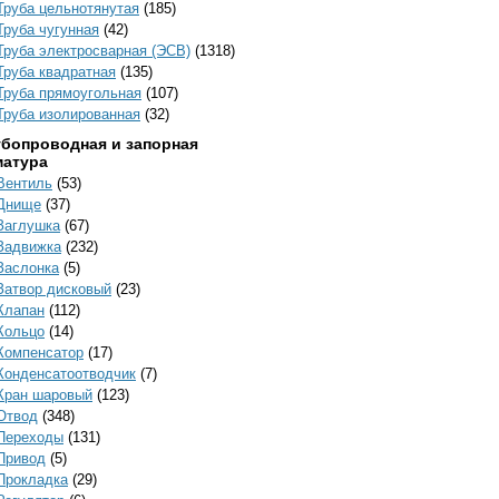
Труба цельнотянутая
(185)
Труба чугунная
(42)
Труба электросварная (ЭСВ)
(1318)
Труба квадратная
(135)
Труба прямоугольная
(107)
Труба изолированная
(32)
убопроводная и запорная
матура
Вентиль
(53)
Днище
(37)
Заглушка
(67)
Задвижка
(232)
Заслонка
(5)
Затвор дисковый
(23)
Клапан
(112)
Кольцо
(14)
Компенсатор
(17)
Конденсатоотводчик
(7)
Кран шаровый
(123)
Отвод
(348)
Переходы
(131)
Привод
(5)
Прокладка
(29)