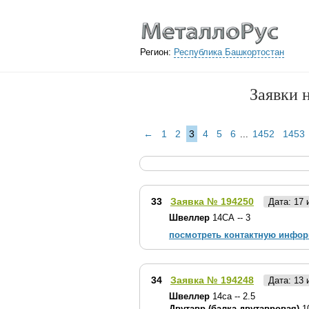
Регион:
Республика Башкортостан
Заявки 
←
1
2
3
4
5
6
1452
1453
...
33
Заявка № 194250
Дата: 17
Швеллер
14СА -- 3
посмотреть контактную инфо
34
Заявка № 194248
Дата: 13
Швеллер
14са -- 2.5
Двутавр (балка двутавровая)
10