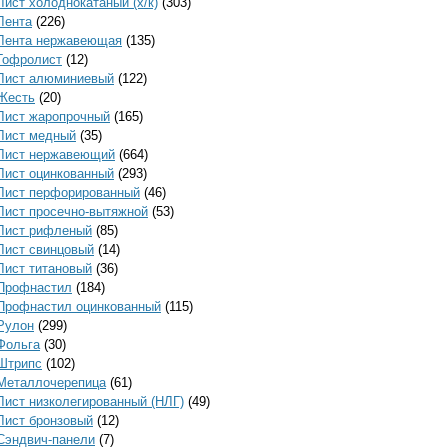
Лист холоднокатаный (х/к)
(303)
Лента
(226)
Лента нержавеющая
(135)
Гофролист
(12)
Лист алюминиевый
(122)
Жесть
(20)
Лист жаропрочный
(165)
Лист медный
(35)
Лист нержавеющий
(664)
Лист оцинкованный
(293)
Лист перфорированный
(46)
Лист просечно-вытяжной
(53)
Лист рифленый
(85)
Лист свинцовый
(14)
Лист титановый
(36)
Профнастил
(184)
Профнастил оцинкованный
(115)
Рулон
(299)
Фольга
(30)
Штрипс
(102)
Металлочерепица
(61)
Лист низколегированный (НЛГ)
(49)
Лист бронзовый
(12)
Сэндвич-панели
(7)